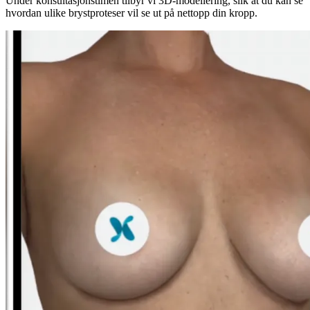
Under konsultasjonstimen tilbyr vi 3D-modellering, slik at du kan se
hvordan ulike brystproteser vil se ut på nettopp din kropp.