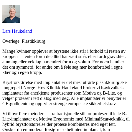
Lars Haukeland
Overlege, Plastikkirurg
Mange kvinner opplever at brystene ikke står i forhold til resten av
kroppen — enten fordi de alltid har vært små, eller fordi graviditet,
amming eller vekttap har endret form og volum. For noen handler
det om symmetri, for andre om å føle seg mer komfortabel i egne
klær og i egen kropp.
Brystforstørrelse med implantat er det mest utførte plastikkirurgiske
inngrepet i Norge. Hos Klinikk Haukeland bruker vi høykvalitets
implantater fra anerkjente produsenter som Motiva og B-Lite, og
velger proteser i tett dialog med deg. Alle implantater vi benytter er
CE-godkjente og oppfyller strenge europeiske sikkerhetskrav.
Vi tilbyr flere metoder — fra tradisjonelle silikonproteser til lette B-
Lite-implantater og Motiva Ergonomix med MinimalScar-teknikk, til
hybrid brystforstørrelse der protese kombineres med eget fett.
Ønsker du en moderat forstørrelse helt uten implantat, kan