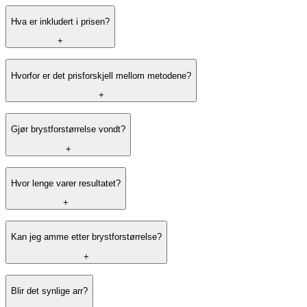
Hva er inkludert i prisen?
56 950 kr
74 500 kr
+
76 500 kr
Hvorfor er det prisforskjell mellom metodene?
650 kr
+
Gjør brystforstørrelse vondt?
+
Hvor lenge varer resultatet?
+
Kan jeg amme etter brystforstørrelse?
+
Blir det synlige arr?