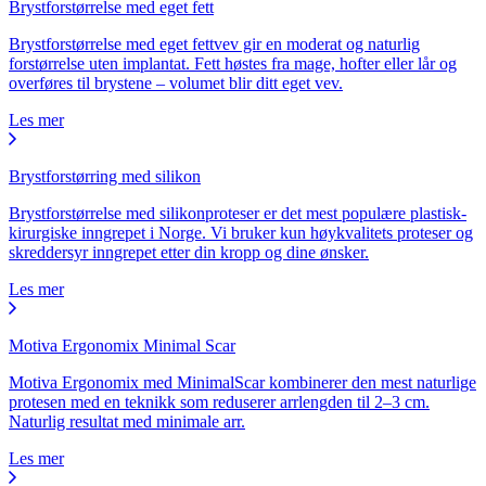
Brystforstørrelse med eget fett
Brystforstørrelse med eget fettvev gir en moderat og naturlig
forstørrelse uten implantat. Fett høstes fra mage, hofter eller lår og
overføres til brystene – volumet blir ditt eget vev.
Les mer
Brystforstørring med silikon
Brystforstørrelse med silikonproteser er det mest populære plastisk-
kirurgiske inngrepet i Norge. Vi bruker kun høykvalitets proteser og
skreddersyr inngrepet etter din kropp og dine ønsker.
Les mer
Motiva Ergonomix Minimal Scar
Motiva Ergonomix med MinimalScar kombinerer den mest naturlige
protesen med en teknikk som reduserer arrlengden til 2–3 cm.
Naturlig resultat med minimale arr.
Les mer