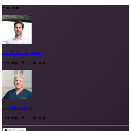
Vårt team
Dr. Martin Jørgensen
Overlege, Plastikkirurg
Lars Haukeland
Overlege, Plastikkirurg
Bestill time