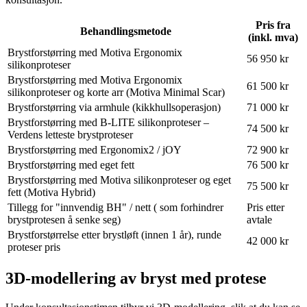
Pris fra
Behandlingsmetode
(inkl. mva)
Brystforstørring med Motiva Ergonomix
56 950 kr
silikonproteser
Brystforstørring med Motiva Ergonomix
61 500 kr
silikonproteser og korte arr (Motiva Minimal Scar)
Brystforstørring via armhule (kikkhullsoperasjon)
71 000 kr
Brystforstørring med B-LITE silikonproteser –
74 500 kr
Verdens letteste brystproteser
Brystforstørring med Ergonomix2 / jOY
72 900 kr
Brystforstørring med eget fett
76 500 kr
Brystforstørring med Motiva silikonproteser og eget
75 500 kr
fett (Motiva Hybrid)
Tillegg for "innvendig BH" / nett ( som forhindrer
Pris etter
brystprotesen å senke seg)
avtale
Brystforstørrelse etter brystløft (innen 1 år), runde
42 000 kr
proteser pris
3D-modellering av bryst med protese