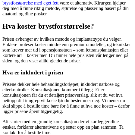
brystforstørrelse med eget fett
være et alternativ. Kirurgen hjelper
deg med å finne riktig metode, størrelse og plassering basert på din
anatomi og dine ønsker.
Hva koster brystforstørrelse?
Prisen avhenger av hvilken metode og implantattype du velger.
Enklere proteser koster mindre enn premium-modeller, og teknikker
som krever mer tid i operasjonsstuen – som fettransplantasjon eller
kortere arr – koster mer. Du finner hele prislisten vår lenger ned på
siden, og den viser alltid gjeldende priser.
Hva er inkludert i prisen
Prisene dekker hele behandlingsforløpet, inkludert narkose og
etterkontroller. Konsultasjonen kommer i tillegg. Etter
konsultasjonen får du et detaljert prisoverslag, slik at du vet hva
nettopp ditt inngrep vil koste før du bestemmer deg. Vi mener du
skal slippe å bestille time bare for å finne ut hva noe koster – derfor
ligger prisene åpent tilgjengelig.
Alt starter med en grundig konsultasjon der vi kartlegger dine
ønsker, forklarer alternativene og setter opp en plan sammen. Ta
kontakt for å bestille time.