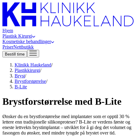
Hjem
Plastisk Kirurgi
Kosmetiske behandlinger
Priser
Nettbutikk
Bestill time
Klinikk Haukeland
/
Plastikkirurgi
/
Bryst
/
Brystforstørrelse
/
B-Lite
Brystforstørrelse med B-Lite
Ønsker du en brystforstørrelse med implantater som er opptil 30 %
lettere enn tradisjonelle silikonproteser? B-Lite er verdens første og
eneste lettvekts brystimplantat – utviklet for å gi deg det volumet og
fasongen du ønsker, med mindre tyngde på brystet over tid.