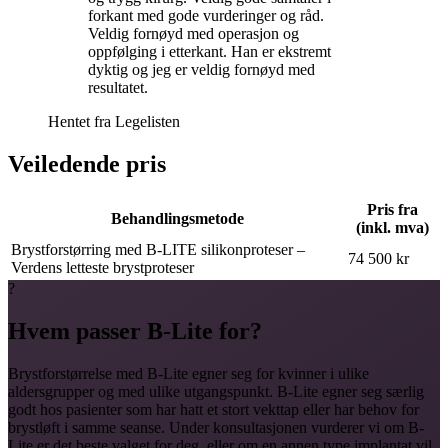
forkant med gode vurderinger og råd.
Veldig fornøyd med operasjon og
oppfølging i etterkant. Han er ekstremt
dyktig og jeg er veldig fornøyd med
resultatet.
Hentet fra
Legelisten
Veiledende pris
Pris fra
Behandlingsmetode
(inkl. mva)
Brystforstørring med B-LITE silikonproteser –
74 500 kr
Verdens letteste brystproteser
?
Hvem passer B-Lite for?
Brystforstørrelse med B-Lite egner seg for kvinner i ulike
aldersgrupper og med ulike utgangspunkt. B-Lite egner seg særlig
godt hos pasienter som har hatt et stort vekttap eller har behov for
brystløft i samme seanse. Under konsultasjonen vurderer vi om B-
Lite er det beste valget for deg, eller om en annen type implantat vil