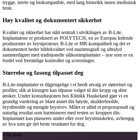
trygge, inerte og biokompatible, med lang historikk innen medisinsk
bruk.
Høy kvalitet og dokumentert sikkerhet
Kvalitet og sikkerhet har stått sentralt i utviklingen av B-Lite.
Implantatene er produsert av POLYTECH, en av Europas ledende
produsenter av brystproteser. B-Lite er MR-kompatibelt og det er
dokumentert bedre bildekvalitet ved mammografi og ultralyd
sammenlignet med tradisjonelle silikonimplantater – noe som er en
fordel ved fremtidige kontroller og screeninger.
Størrelse og fasong tilpasset deg
B-Lite-implantater er tilgjengelige i et bredt utvalg av størrelser og
profiler, slik at kirurgen kan tilpasse valget til din kropp og dine
ønsker. Under konsultasjonen hos Klinikk Haukeland gjør vi en
grundig vurdering av blant annet din høyde, skulderbredde,
brystbredde og mengde brystvev. Målet er alltid et proporsjonalt og
naturlig resultat som harmonerer med resten av kroppen din.
Implantatet kan plasseres under eller over brystmuskelen, avhengig
av hva som gir det beste resultatet for deg.
Vårt team