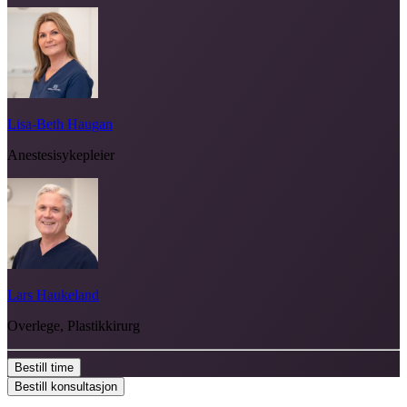
Lisa-Beth Haugan
Anestesisykepleier
Lars Haukeland
Overlege, Plastikkirurg
Bestill time
Bestill konsultasjon