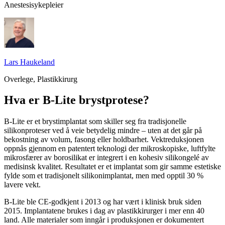
Anestesisykepleier
Lars Haukeland
Overlege, Plastikkirurg
Hva er B-Lite brystprotese?
B-Lite er et brystimplantat som skiller seg fra tradisjonelle
silikonproteser ved å veie betydelig mindre – uten at det går på
bekostning av volum, fasong eller holdbarhet. Vektreduksjonen
oppnås gjennom en patentert teknologi der mikroskopiske, luftfylte
mikrosfærer av borosilikat er integrert i en kohesiv silikongelé av
medisinsk kvalitet. Resultatet er et implantat som gir samme estetiske
fylde som et tradisjonelt silikonimplantat, men med opptil 30 %
lavere vekt.
B-Lite ble CE-godkjent i 2013 og har vært i klinisk bruk siden
2015. Implantatene brukes i dag av plastikkirurger i mer enn 40
land. Alle materialer som inngår i produksjonen er dokumentert