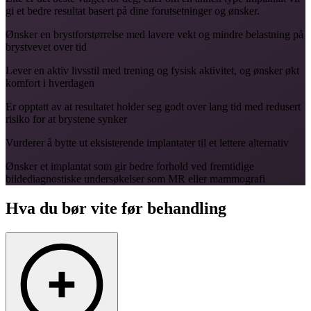
gi et bedre resultat basert på dine forutsetninger og ønsker.
Ønsker en brystforstørrelse med lavere vekt og mindre belastning på
brystvevet over tid
Lever en aktiv livsstil med trening og fysisk aktivitet, og ønsker økt
komfort i hverdagen
Er opptatt av at resultatet holder seg godt over lang tid med redusert
risiko for at brystene synker
Vurderer å bytte ut eksisterende implantater til et lettere alternativ
Ønsker et implantat som gir bedre forhold ved fremtidige
bildediagnostiske undersøkelser som MR eller mammografi
Hva du bør vite før behandling