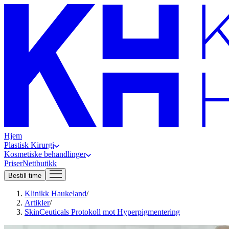
Hjem
Plastisk Kirurgi
Kosmetiske behandlinger
Priser
Nettbutikk
Bestill time
Klinikk Haukeland
/
Artikler
/
SkinCeuticals Protokoll mot Hyperpigmentering