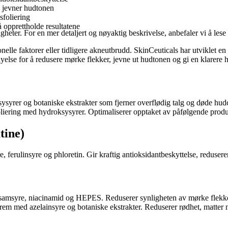
 jevner hudtonen
sfoliering
opprettholde resultatene
ter. For en mer detaljert og nøyaktig beskrivelse, anbefaler vi å lese 
le faktorer eller tidligere akneutbrudd. SkinCeuticals har utviklet en 
nyelse for å redusere mørke flekker, jevne ut hudtonen og gi en klarere 
syrer og botaniske ekstrakter som fjerner overflødig talg og døde hudc
liering med hydroksysyrer. Optimaliserer opptaket av påfølgende produ
tine)
ferulinsyre og phloretin. Gir kraftig antioksidantbeskyttelse, redusere
samsyre, niacinamid og HEPES. Reduserer synligheten av mørke flekker 
skrem med azelainsyre og botaniske ekstrakter. Reduserer rødhet, matter