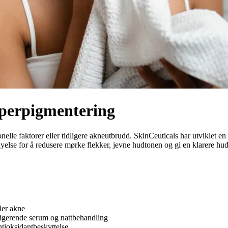
yperpigmentering
le faktorer eller tidligere akneutbrudd. SkinCeuticals har utviklet en 
nyelse for å redusere mørke flekker, jevne hudtonen og gi en klarere hud
ler akne
rigerende serum og nattbehandling
tioksidantbeskyttelse