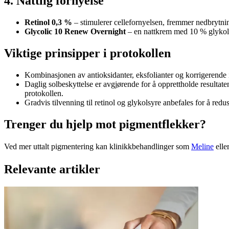
4. Nattlig fornyelse
Retinol 0,3 %
– stimulerer cellefornyelsen, fremmer nedbrytnin
Glycolic 10 Renew Overnight
– en nattkrem med 10 % glykolsy
Viktige prinsipper i protokollen
Kombinasjonen av antioksidanter, eksfolianter og korrigerende
Daglig solbeskyttelse er avgjørende for å opprettholde resultat
protokollen.
Gradvis tilvenning til retinol og glykolsyre anbefales for å reduse
Trenger du hjelp mot pigmentflekker?
Ved mer uttalt pigmentering kan klinikkbehandlinger som
Meline
elle
Relevante artikler