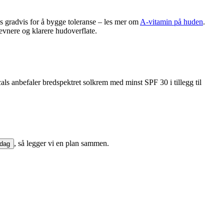
s gradvis for å bygge toleranse – les mer om
A-vitamin på huden
.
evnere og klarere hudoverflate.
als anbefaler bredspektret solkrem med minst SPF 30 i tillegg til
, så legger vi en plan sammen.
 dag