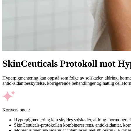
SkinCeuticals Protokoll mot H
Hyperpigmentering kan oppstå som følge av solskader, aldring, hormonel
antioksidantbeskyttelse, korrigerende behandlinger og nattlig cellefor
Kortversjonen:
Hyperpigmentering kan skyldes solskader, aldring, hormoner el
SkinCeuticals-protokollen kombinerer rens, antioksidanter, kor
Morgenrutinen inkluderer C-vitaminserumet Phloretin CF for an