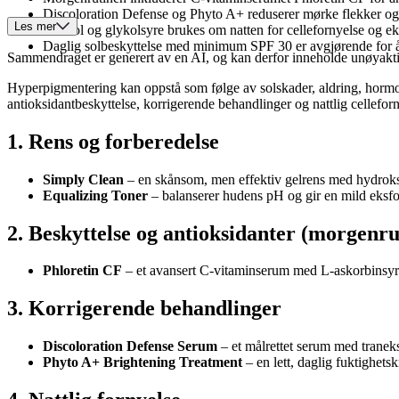
Discoloration Defense og Phyto A+ reduserer mørke flekker og
Les mer
Retinol og glykolsyre brukes om natten for cellefornyelse og ek
Daglig solbeskyttelse med minimum SPF 30 er avgjørende for å 
Sammendraget er generert av en AI, og kan derfor inneholde unøyaktighe
Hyperpigmentering kan oppstå som følge av solskader, aldring, hormonel
antioksidantbeskyttelse, korrigerende behandlinger og nattlig cellefor
1. Rens og forberedelse
Simply Clean
– en skånsom, men effektiv gelrens med hydroksy
Equalizing Toner
– balanserer hudens pH og gir en mild eksfo
2. Beskyttelse og antioksidanter (morgenru
Phloretin CF
– et avansert C-vitaminserum med L-askorbinsyre, 
3. Korrigerende behandlinger
Discoloration Defense Serum
– et målrettet serum med tranek
Phyto A+ Brightening Treatment
– en lett, daglig fuktighet