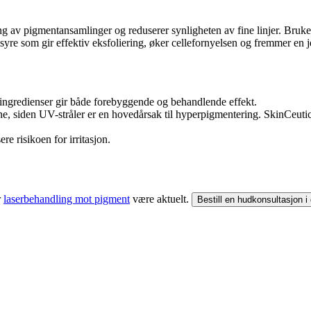
g av pigmentansamlinger og reduserer synligheten av fine linjer. Bruke
re som gir effektiv eksfoliering, øker cellefornyelsen og fremmer en j
 ingredienser gir både forebyggende og behandlende effekt.
ene, siden UV-stråler er en hovedårsak til hyperpigmentering. SkinCeutic
re risikoen for irritasjon.
r
laserbehandling mot pigment
være aktuelt.
Bestill en hudkonsultasjon i