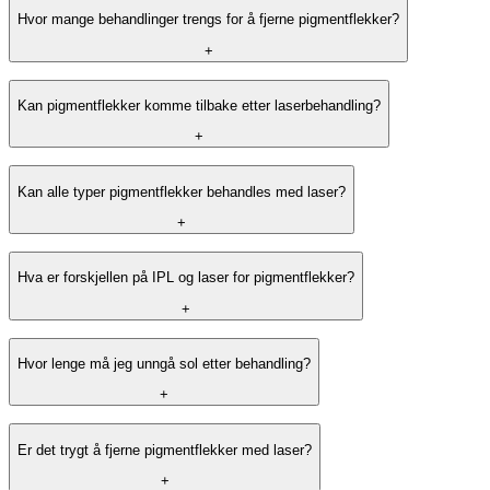
I svært sjeldne tilfeller kan det oppstå blemmer eller lett arrdannelse.
Hvor mange behandlinger trengs for å fjerne pigmentflekker?
Vi minimerer denne risikoen ved nøye vurdering av hudtype og
individuell tilpasning av behandlingsinnstillingene.
+
Kan pigmentflekker komme tilbake etter laserbehandling?
+
Kan alle typer pigmentflekker behandles med laser?
+
Hva er forskjellen på IPL og laser for pigmentflekker?
+
Hvor lenge må jeg unngå sol etter behandling?
+
Er det trygt å fjerne pigmentflekker med laser?
+