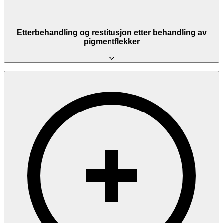
Etterbehandling og restitusjon etter behandling av
pigmentflekker
Nedetiden er minimal. De behandlede områdene vil være mørke og
ha en tynn skorpe i 4–7 dager. Ikke plukk eller skrubb på skorpen
— la den falle av naturlig.
Bruk solkrem med SPF 50+ daglig i minst 6 uker etter behandling,
og unngå direkte soleksponering. Bruk milde rengjøringsprodukter
og god fuktighetsgivende krem. Unngå aktive hudpleieprodukter
(retinol, syrer) i 1–2 uker etter behandling.
Du kan sminke deg forsiktig over de behandlede områdene etter 2–3
dager dersom huden ikke er irritert.