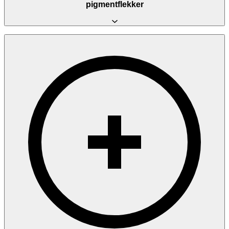
dannes en tynn skorpe som flasser av naturlig etter 4–7 dager. Under
pigmentflekker
skorpen ligger ny, frisk hud.
Etter at skorpen har falt av, vil du se at pigmentflekkene er blitt
betydelig lysere eller helt borte. De fleste opplever tydelig
forbedring etter 1–2 behandlinger, men noen flekker kan trenge 2–4
behandlinger med 4–6 ukers mellomrom.
Resultatene er langvarige, men nye pigmentflekker kan utvikle seg
dersom huden utsettes for sol uten tilstrekkelig beskyttelse. Daglig
bruk av solkrem med høy faktor er den viktigste forebyggende
tiltaket.
Vi gjør oppmerksom på at laserbehandling ikke er egnet for alle
typer pigmentering. Melasma, for eksempel, kan i noen tilfeller
forverres av laserbehandling og krever en annen
behandlingstilnærming.