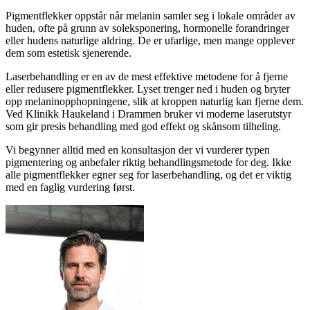
Pigmentflekker oppstår når melanin samler seg i lokale områder av
huden, ofte på grunn av soleksponering, hormonelle forandringer
eller hudens naturlige aldring. De er ufarlige, men mange opplever
dem som estetisk sjenerende.
Laserbehandling er en av de mest effektive metodene for å fjerne
eller redusere pigmentflekker. Lyset trenger ned i huden og bryter
opp melaninopphopningene, slik at kroppen naturlig kan fjerne dem.
Ved Klinikk Haukeland i Drammen bruker vi moderne laserutstyr
som gir presis behandling med god effekt og skånsom tilheling.
Vi begynner alltid med en konsultasjon der vi vurderer typen
pigmentering og anbefaler riktig behandlingsmetode for deg. Ikke
alle pigmentflekker egner seg for laserbehandling, og det er viktig
med en faglig vurdering først.