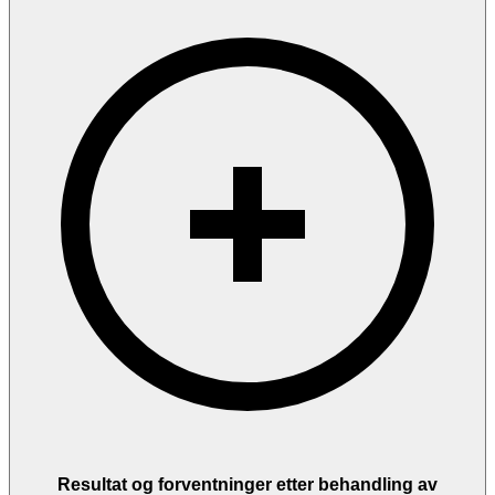
Konsultasjon og hudvurdering
Vi begynner med en grundig vurdering av dine pigmentflekker. Det
er viktig å utelukke pigmentforandringer som krever medisinsk
oppfølging. Vi anbefaler behandlingsmetode og legger en plan
tilpasset din hudtype og dine ønsker.
Forberedelse
Unngå sol og solarium i minst 4–6 uker før behandlingen. Solbrent
eller brunet hud kan ikke behandles på grunn av økt risiko for
bivirkninger. Eventuell selvbruner må vaskes av fullstendig.
Selve behandlingen
Et tynt lag ultralydgel påføres huden, og du får beskyttelsesbriller.
Laseren sender presise lyspulser mot pigmentflekkene. De fleste
beskriver følelsen som lette stikk eller nålestikk. Behandlingen tar
vanligvis 15–30 minutter avhengig av antall flekker og arealets
størrelse.
Umiddelbart etter
De behandlede flekkene vil bli mørkere de første 1–2 dagene. Det
Resultat og forventninger etter behandling av