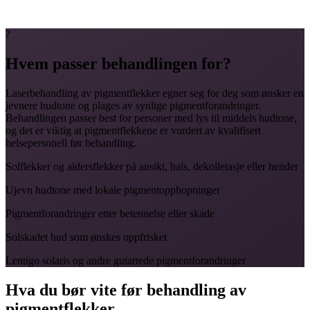
?
Hvem passer behandlingen for?
Laserbehandling av pigmentflekker egner seg for deg som ønsker en
jevnere hudtone og plages av synlige pigmentforandringer.
Behandlingen passer best for personer med lys til middels hudtone,
og det er viktig at pigmentflekkene er vurdert av kvalifisert
helsepersonell før behandling.
Solflekker og aldersflekker på ansikt, hals, dekolletasje eller hender
Ujevn hudtone med lokale pigmentopphopninger
Pigmentforandringer etter betennelse eller skade
Solskadet hud som ønskes oppfrisket
Lentigo solaris og andre gutartede pigmentforandringer
Hva du bør vite før behandling av
pigmentflekker