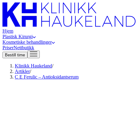
Hjem
Plastisk Kirurgi
Kosmetiske behandlinger
Priser
Nettbutikk
Bestill time
Klinikk Haukeland
/
Artikler
/
C E Ferulic – Antioksidantserum