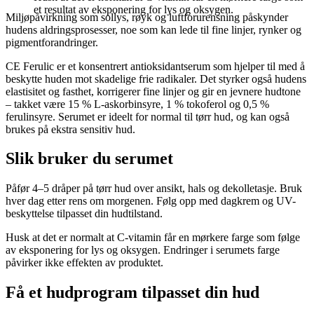
et resultat av eksponering for lys og oksygen.
Miljøpåvirkning som sollys, røyk og luftforurensning påskynder
hudens aldringsprosesser, noe som kan lede til fine linjer, rynker og
pigmentforandringer.
CE Ferulic er et konsentrert antioksidantserum som hjelper til med å
beskytte huden mot skadelige frie radikaler. Det styrker også hudens
elastisitet og fasthet, korrigerer fine linjer og gir en jevnere hudtone
– takket være 15 % L-askorbinsyre, 1 % tokoferol og 0,5 %
ferulinsyre. Serumet er ideelt for normal til tørr hud, og kan også
brukes på ekstra sensitiv hud.
Slik bruker du serumet
Påfør 4–5 dråper på tørr hud over ansikt, hals og dekolletasje. Bruk
hver dag etter rens om morgenen. Følg opp med dagkrem og UV-
beskyttelse tilpasset din hudtilstand.
Husk at det er normalt at C-vitamin får en mørkere farge som følge
av eksponering for lys og oksygen. Endringer i serumets farge
påvirker ikke effekten av produktet.
Få et hudprogram tilpasset din hud