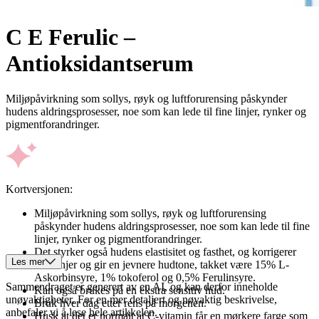
C E Ferulic –
Antioksidantserum
Miljøpåvirkning som sollys, røyk og luftforurensing påskynder
hudens aldringsprosesser, noe som kan lede til fine linjer, rynker og
pigmentforandringer.
Kortversjonen:
Miljøpåvirkning som sollys, røyk og luftforurensing
påskynder hudens aldringsprosesser, noe som kan lede til fine
linjer, rynker og pigmentforandringer.
Det styrker også hudens elastisitet og fasthet, og korrigerer
Les mer
fine linjer og gir en jevnere hudtone, takket være 15% L-
Askorbinsyre, 1% tokoferol og 0,5% Ferulinsyre.
Sammendraget er generert av en AI, og kan derfor inneholde
Kan også brukes på en ekstra sensitiv hud.
unøyaktigheter. For en mer detaljert og nøyaktig beskrivelse,
Bruk hver dag etter rens på morgenen.
anbefaler vi å lese hele artikkelen.
Husk at det er normalt at C-vitamin får en mørkere farge som