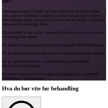
for?
Fettransplantasjon til ansikt kan være aktuelt for de fleste voksne
som opplever volumtap i ansiktet og ønsker en naturlig foryngelse.
Behandlingen egner seg spesielt godt dersom du ønsker et langvarig
alternativ til midlertidige fillere.
Du har mistet volum i kinn, tinninger eller under øynene og ønsker
en naturlig fylde tilbake
Du ønsker en langvarig løsning fremfor gjentatte fillerbehandlinger
Du har hul eller innfallen hud som gir et trøtt eller aldrende inntrykk
Du er i generelt god helse, normalvektig og har realistiske
forventninger til resultatet
Du ønsker å kombinere volumgjenoppbygging med en generell
forbedring av hudkvaliteten
Hva du bør vite før behandling