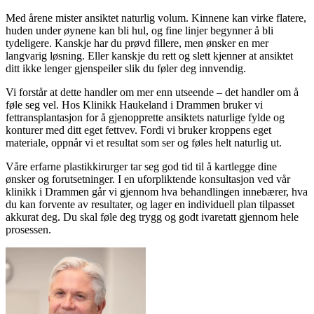
Med årene mister ansiktet naturlig volum. Kinnene kan virke flatere,
huden under øynene kan bli hul, og fine linjer begynner å bli
tydeligere. Kanskje har du prøvd fillere, men ønsker en mer
langvarig løsning. Eller kanskje du rett og slett kjenner at ansiktet
ditt ikke lenger gjenspeiler slik du føler deg innvendig.
Vi forstår at dette handler om mer enn utseende – det handler om å
føle seg vel. Hos Klinikk Haukeland i Drammen bruker vi
fettransplantasjon for å gjenopprette ansiktets naturlige fylde og
konturer med ditt eget fettvev. Fordi vi bruker kroppens eget
materiale, oppnår vi et resultat som ser og føles helt naturlig ut.
Våre erfarne plastikkirurger tar seg god tid til å kartlegge dine
ønsker og forutsetninger. I en uforpliktende konsultasjon ved vår
klinikk i Drammen går vi gjennom hva behandlingen innebærer, hva
du kan forvente av resultater, og lager en individuell plan tilpasset
akkurat deg. Du skal føle deg trygg og godt ivaretatt gjennom hele
prosessen.