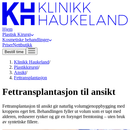
Hjem
Plastisk Kirurgi
Kosmetiske behandlinger
Priser
Nettbutikk
Bestill time
Klinikk Haukeland
/
Plastikkirurgi
/
Ansikt
/
Fettransplantasjon
Fettransplantasjon til ansikt
Fettransplantasjon til ansikt gir naturlig volumgjenoppbygging med
kroppens eget fett. Behandlingen fyller ut volum som er tapt med
alderen, reduserer rynker og gir en forynget fremtoning – uten bruk
av syntetiske fillere.