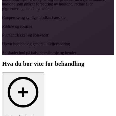
Hele ansikt
3 500 kr
hudtone som ønsker forbedring av hudtone, rødme eller
pigmentering uten lang nedetid.
Couperose og synlige blodkar i ansiktet
Rødme og rosacea
Pigmentflekker og solskader
Ujevn hudtone og generell hudforbedring
Solskadet hud på hals, dekolletasje og hender
Hva du bør vite før behandling