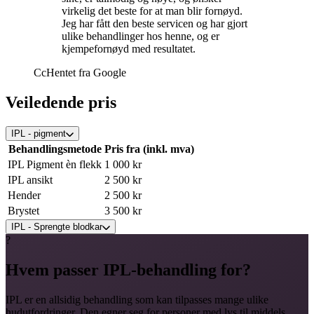
virkelig det beste for at man blir fornøyd.
Jeg har fått den beste servicen og har gjort
ulike behandlinger hos henne, og er
kjempefornøyd med resultatet.
Cc
Hentet fra
Google
Veiledende pris
IPL - pigment
Behandlingsmetode
Pris fra (inkl. mva)
IPL Pigment èn flekk
1 000 kr
IPL ansikt
2 500 kr
Hender
2 500 kr
Brystet
3 500 kr
IPL - Sprengte blodkar
?
Behandlingsmetode
Pris fra (inkl. mva)
Sprengte blodkar kinn
1 500 kr
Hvem passer IPL-behandling for?
1 punkt
1 000 kr
Kinn og nese
2 700 kr
IPL er en allsidig behandling som kan tilpasses mange ulike
Nese
1 500 kr
hudutfordringer. Den egner seg for personer med lys til middels