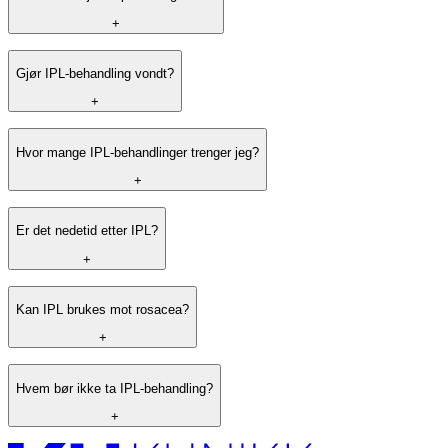
pigmentforandringer eller lette brannskader. Risikoen øker ved
solbrent hud, mørk hudtone eller bruk av visse medikamenter som
+
gjør huden lysømfintlig.
IPL frarådes under graviditet, ved aktiv hudinfeksjon, epilepsi, og
Gjør IPL-behandling vondt?
ved bruk av fotosensibiliserende medisiner. Vi kartlegger dette
+
grundig ved konsultasjonen.
Hvor mange IPL-behandlinger trenger jeg?
+
Er det nedetid etter IPL?
+
Kan IPL brukes mot rosacea?
+
Hvem bør ikke ta IPL-behandling?
+