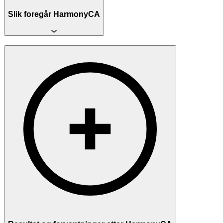
Slik foregår HarmonyCA
Konsultasjon
Behandlingen starter med en grundig konsultasjon der vi vurderer
huden din, går gjennom din helsehistorikk og diskuterer
forventninger. Vi forklarer hvordan HarmonyCA virker og vurderer
om behandlingen er egnet for deg.
Selve behandlingen
HarmonyCA injiseres i bestemte områder i ansiktet — primært i
kinn, langs kjevelinjen og ved kinnben. Produktet inneholder
lidokain (lokalt bedøvelsesmiddel) som gjør behandlingen
komfortabel. Selve injeksjonen tar vanligvis 20–30 minutter.
Behandlingsområder
HarmonyCA brukes i bakre del av kinn, ved kjevelinje og kinnben
for oppstramming og løfteeffekt. Behandlingen er ikke egnet for
områdene rundt øyne, lepper eller munn. Den er spesielt effektiv for