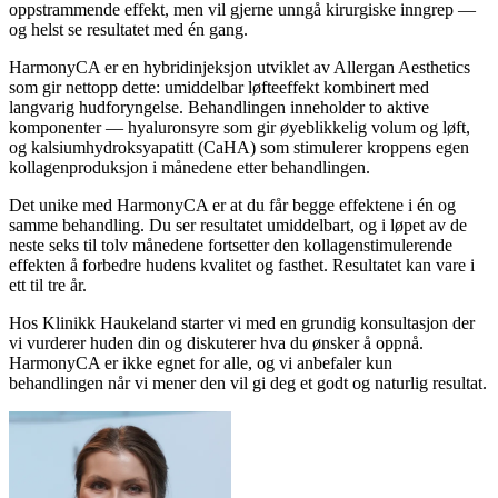
oppstrammende effekt, men vil gjerne unngå kirurgiske inngrep —
og helst se resultatet med én gang.
HarmonyCA er en hybridinjeksjon utviklet av Allergan Aesthetics
som gir nettopp dette: umiddelbar løfteeffekt kombinert med
langvarig hudforyngelse. Behandlingen inneholder to aktive
komponenter — hyaluronsyre som gir øyeblikkelig volum og løft,
og kalsiumhydroksyapatitt (CaHA) som stimulerer kroppens egen
kollagenproduksjon i månedene etter behandlingen.
Det unike med HarmonyCA er at du får begge effektene i én og
samme behandling. Du ser resultatet umiddelbart, og i løpet av de
neste seks til tolv månedene fortsetter den kollagenstimulerende
effekten å forbedre hudens kvalitet og fasthet. Resultatet kan vare i
ett til tre år.
Hos Klinikk Haukeland starter vi med en grundig konsultasjon der
vi vurderer huden din og diskuterer hva du ønsker å oppnå.
HarmonyCA er ikke egnet for alle, og vi anbefaler kun
behandlingen når vi mener den vil gi deg et godt og naturlig resultat.