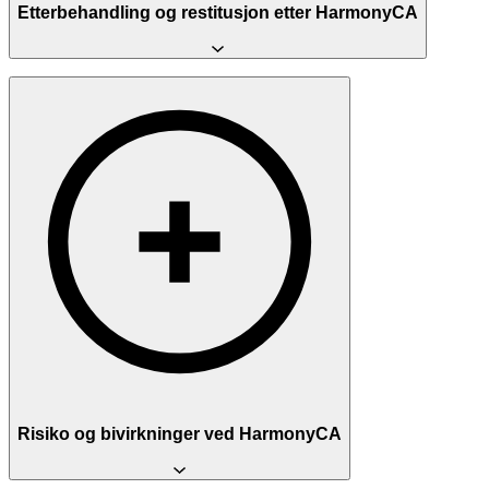
Etterbehandling og restitusjon etter HarmonyCA
HarmonyCA har minimal nedetid. De fleste kan gå tilbake til
vanlige aktiviteter kort tid etter behandlingen. Små merker på
injeksjonsstedene er vanlig og forsvinner raskt.
De første timene
Unngå å berøre behandlingsområdet i minimum tre timer. Påfør
gjerne kulde (ispose) i opptil 24 timer for å redusere eventuell rødhet
og hevelse.
Det første døgnet
Unngå intens trening, direkte soleksponering, solarium og ekstreme
værforhold de første 24 timene. Dersom du kjenner små ujevnheter
under huden, kan forsiktig massasje hjelpe med å jevne disse ut.
Videre oppfølging
Risiko og bivirkninger ved HarmonyCA
Vanlige bivirkninger som rødhet, ømhet og lett hevelse går vanligvis
over innen 24–48 timer. Hevelse kan i noen tilfeller vare opptil en