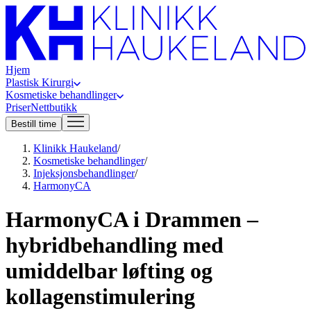
Hjem
Plastisk Kirurgi
Kosmetiske behandlinger
Priser
Nettbutikk
Bestill time
Klinikk Haukeland
/
Kosmetiske behandlinger
/
Injeksjonsbehandlinger
/
HarmonyCA
HarmonyCA i Drammen –
hybridbehandling med
umiddelbar løfting og
kollagenstimulering