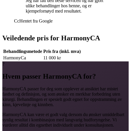
Jeg har fått den beste servicen og har gjort
ulike behandlinger hos henne, og er
kjempefornøyd med resultatet.
Cc
Hentet fra
Google
Veiledende pris for HarmonyCA
Behandlingsmetode
Pris fra (inkl. mva)
HarmonyCa
11 000 kr
?
Hvem passer HarmonyCA for?
HarmonyCA passer for deg som opplever at ansiktet har mistet
fasthet og definisjon, og som ønsker en merkbar forbedring uten
kirurgi. Behandlingen er spesielt godt egnet for oppstramming av
kinn, kjevelinje og kinnben.
HarmonyCA kan være et godt valg dersom du ønsker umiddelbart
synlig resultat i kombinasjon med langvarig hudforyngelse. Vi
vurderer alltid din egnethet individuelt under konsultasjonen.