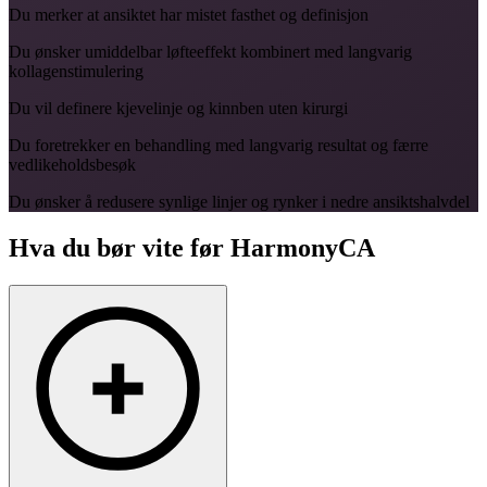
Du merker at ansiktet har mistet fasthet og definisjon
Du ønsker umiddelbar løfteeffekt kombinert med langvarig
kollagenstimulering
Du vil definere kjevelinje og kinnben uten kirurgi
Du foretrekker en behandling med langvarig resultat og færre
vedlikeholdsbesøk
Du ønsker å redusere synlige linjer og rynker i nedre ansiktshalvdel
Hva du bør vite før HarmonyCA