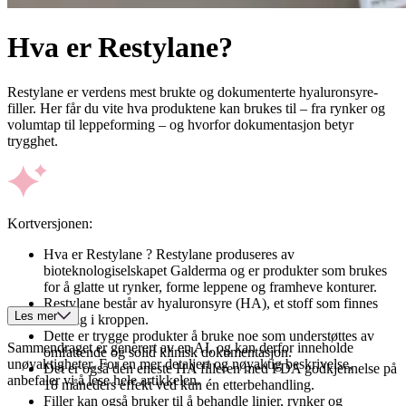
Hva er Restylane?
Restylane er verdens mest brukte og dokumenterte hyaluronsyre-
filler. Her får du vite hva produktene kan brukes til – fra rynker og
volumtap til leppeforming – og hvorfor dokumentasjon betyr
trygghet.
Kortversjonen:
Hva er Restylane ? Restylane produseres av
bioteknologiselskapet Galderma og er produkter som brukes
for å glatte ut rynker, forme leppene og framheve konturer.
Restylane består av hyaluronsyre (HA), et stoff som finnes
Les mer
naturlig i kroppen.
Dette er trygge produkter å bruke noe som understøttes av
Sammendraget er generert av en AI, og kan derfor inneholde
omfattende og solid klinisk dokumentasjon.
unøyaktigheter. For en mer detaljert og nøyaktig beskrivelse,
Det er også den eneste HA filleren med FDA godkjennelse på
anbefaler vi å lese hele artikkelen.
18 måneders effekt ved kun én etterbehandling.
Filler kan også bruker til å behandle linjer, rynker og