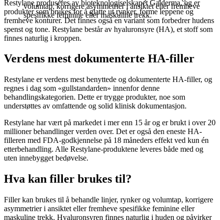
Restylane produseres av bioteknologiselskapet Galderma, og er
volumtap, korrigere asymmetrier i ansiktet eller fremheve
produkter som brukes for å glatte ut rynker, forme leppene og
spesifikke feminine eller maskuline trekk.
fremheve konturer. Det finnes også en variant som forbedrer hudens
spenst og tone. Restylane består av hyaluronsyre (HA), et stoff som
finnes naturlig i kroppen.
Verdens mest dokumenterte HA-filler
Restylane er verdens mest benyttede og dokumenterte HA-filler, og
regnes i dag som «gullstandarden» innenfor denne
behandlingskategorien. Dette er trygge produkter, noe som
understøttes av omfattende og solid klinisk dokumentasjon.
Restylane har vært på markedet i mer enn 15 år og er brukt i over 20
millioner behandlinger verden over. Det er også den eneste HA-
filleren med FDA-godkjennelse på 18 måneders effekt ved kun én
etterbehandling. Alle Restylane-produktene leveres både med og
uten innebygget bedøvelse.
Hva kan filler brukes til?
Filler kan brukes til å behandle linjer, rynker og volumtap, korrigere
asymmetrier i ansiktet eller fremheve spesifikke feminine eller
maskuline trekk. Hyaluronsyren finnes naturlig i huden og påvirker