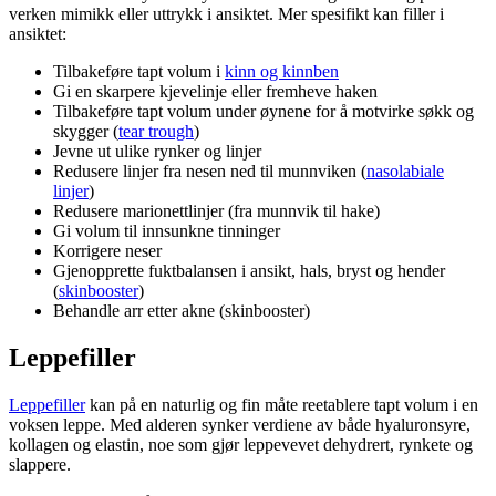
verken mimikk eller uttrykk i ansiktet. Mer spesifikt kan filler i
ansiktet:
Tilbakeføre tapt volum i
kinn og kinnben
Gi en skarpere kjevelinje eller fremheve haken
Tilbakeføre tapt volum under øynene for å motvirke søkk og
skygger (
tear trough
)
Jevne ut ulike rynker og linjer
Redusere linjer fra nesen ned til munnviken (
nasolabiale
linjer
)
Redusere marionettlinjer (fra munnvik til hake)
Gi volum til innsunkne tinninger
Korrigere neser
Gjenopprette fuktbalansen i ansikt, hals, bryst og hender
(
skinbooster
)
Behandle arr etter akne (skinbooster)
Leppefiller
Leppefiller
kan på en naturlig og fin måte reetablere tapt volum i en
voksen leppe. Med alderen synker verdiene av både hyaluronsyre,
kollagen og elastin, noe som gjør leppevevet dehydrert, rynkete og
slappere.