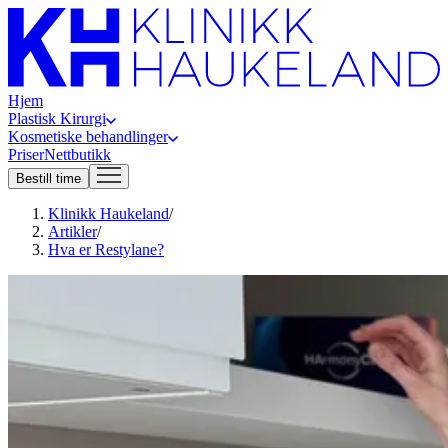
Hjem
Plastisk Kirurgi
Kosmetiske behandlinger
Priser
Nettbutikk
Bestill time
Klinikk Haukeland
/
Artikler
/
Hva er Restylane?